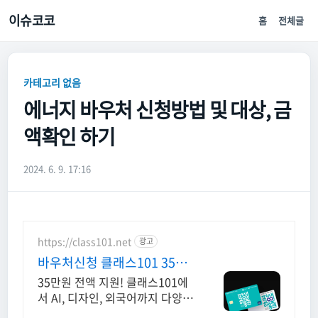
이슈코코
홈
전체글
카테고리 없음
에너지 바우처 신청방법 및 대상, 금
액확인 하기
2024. 6. 9. 17:16
https://class101.net
광고
바우처신청 클래스101 35만
원 역대급 지원 혜택
35만원 전액 지원! 클래스101에
서 AI, 디자인, 외국어까지 다양하
게 들어요